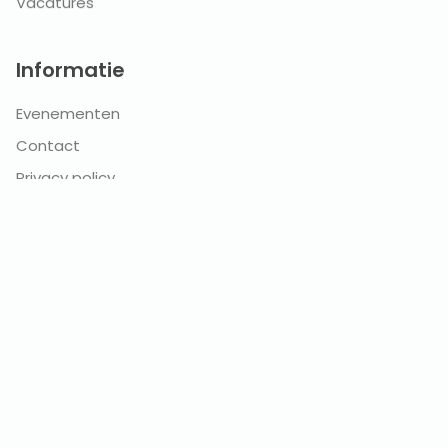
Vacatures
Informatie
Evenementen
Contact
Privacy policy
Terms of services
0485 478941
info@amanshof.nl