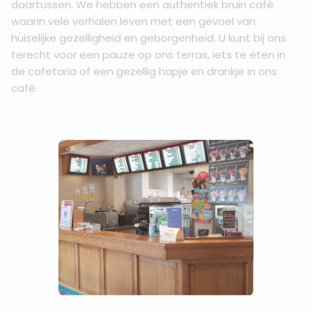
daartussen. We hebben een authentiek bruin café
waarin vele verhalen leven met een gevoel van
huiselijke gezelligheid en geborgenheid. U kunt bij ons
terecht voor een pauze op ons terras, iets te eten in
de cafetaria of een gezellig hapje en drankje in ons
café.